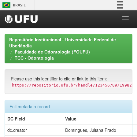
Skip
BRASIL
navigation
Simplifique!
Comunica BR
Participe
Repositório Institucional - Universidade Federal de
Acesso à informação
Uberlândia
Faculdade de Odontologia (FOUFU)
Legislação
TCC - Odontologia
Canais
Please use this identifier to cite or link to this item:
https://repositorio.ufu.br/handle/123456789/19982
Full metadata record
DC Field
Value
dc.creator
Domingues, Juliana Prado