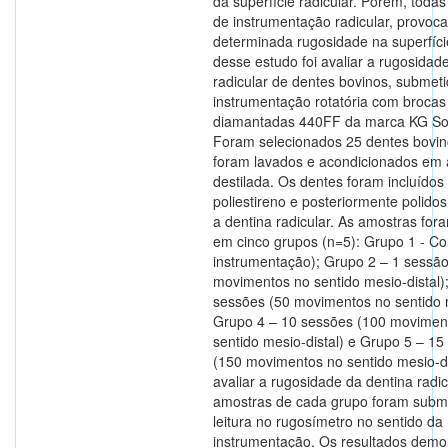
da superfície radicular. Porém, todas
de instrumentação radicular, provoc
determinada rugosidade na superfície
desse estudo foi avaliar a rugosidad
radicular de dentes bovinos, submet
instrumentação rotatória com brocas
diamantadas 440FF da marca KG So
Foram selecionados 25 dentes bovin
foram lavados e acondicionados em
destilada. Os dentes foram incluídos
poliestireno e posteriormente polido
a dentina radicular. As amostras fora
em cinco grupos (n=5): Grupo 1 - Co
instrumentação); Grupo 2 – 1 sessão
movimentos no sentido mesio-distal)
sessões (50 movimentos no sentido m
Grupo 4 – 10 sessões (100 movimen
sentido mesio-distal) e Grupo 5 – 15
(150 movimentos no sentido mesio-di
avaliar a rugosidade da dentina radic
amostras de cada grupo foram subm
leitura no rugosímetro no sentido da
instrumentação. Os resultados dem