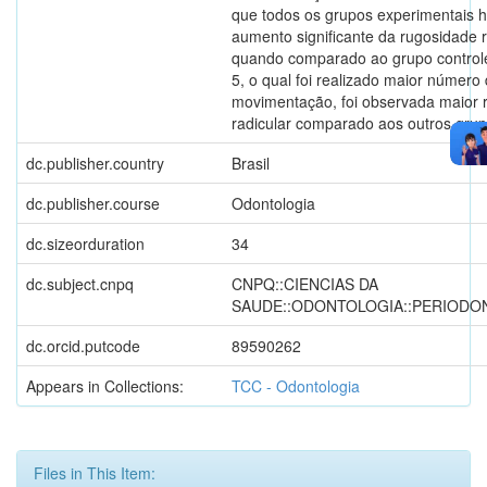
que todos os grupos experimentais 
aumento significante da rugosidade r
quando comparado ao grupo control
5, o qual foi realizado maior número
movimentação, foi observada maior 
radicular comparado aos outros grup
dc.publisher.country
Brasil
dc.publisher.course
Odontologia
dc.sizeorduration
34
dc.subject.cnpq
CNPQ::CIENCIAS DA
SAUDE::ODONTOLOGIA::PERIODO
dc.orcid.putcode
89590262
Appears in Collections:
TCC - Odontologia
Files in This Item: