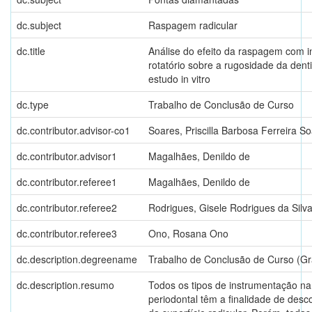
dc.subject
Raspagem radicular
dc.title
Análise do efeito da raspagem com 
rotatório sobre a rugosidade da denti
estudo in vitro
dc.type
Trabalho de Conclusão de Curso
dc.contributor.advisor-co1
Soares, Priscilla Barbosa Ferreira S
dc.contributor.advisor1
Magalhães, Denildo de
dc.contributor.referee1
Magalhães, Denildo de
dc.contributor.referee2
Rodrigues, Gisele Rodrigues da Silv
dc.contributor.referee3
Ono, Rosana Ono
dc.description.degreename
Trabalho de Conclusão de Curso (G
dc.description.resumo
Todos os tipos de instrumentação na
periodontal têm a finalidade de des