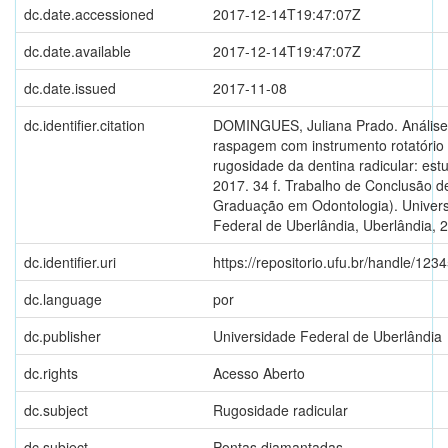
dc.date.accessioned
2017-12-14T19:47:07Z
dc.date.available
2017-12-14T19:47:07Z
dc.date.issued
2017-11-08
dc.identifier.citation
DOMINGUES, Juliana Prado. Análise 
raspagem com instrumento rotatório
rugosidade da dentina radicular: estud
2017. 34 f. Trabalho de Conclusão d
Graduação em Odontologia). Univer
Federal de Uberlândia, Uberlândia, 
dc.identifier.uri
https://repositorio.ufu.br/handle/12
dc.language
por
dc.publisher
Universidade Federal de Uberlândia
dc.rights
Acesso Aberto
dc.subject
Rugosidade radicular
dc.subject
Pontas diamantadas