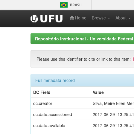
Skip
BRASIL
navigation
Home
Browse
About
Repositório Institucional - Universidade Federal
Please use this identifier to cite or link to this item:
Full metadata record
DC Field
Value
dc.creator
Silva, Meire Ellen Me
dc.date.accessioned
2017-06-29T13:25:4
dc.date.available
2017-06-29T13:25:4