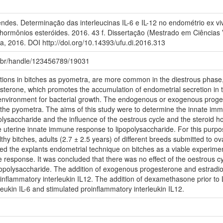
ndes. Determinação das interleucinas IL-6 e IL-12 no endométrio ex viv
 hormônios esteróides. 2016. 43 f. Dissertação (Mestrado em Ciências 
a, 2016. DOI http://doi.org/10.14393/ufu.di.2016.313
fu.br/handle/123456789/19031
ections in bitches as pyometra, are more common in the diestrous phase
terone, which promotes the accumulation of endometrial secretion in t
environment for bacterial growth. The endogenous or exogenous proges
the pyometra. The aims of this study were to determine the innate imm
lysaccharide and the influence of the oestrous cycle and the steroid 
uterine innate immune response to lipopolysaccharide. For this purpo
thy bitches, adults (2.7 ± 2.5 years) of different breeds submitted to o
shed the explants endometrial technique on bitches as a viable experime
 response. It was concluded that there was no effect of the oestrous cy
ipopolysaccharide. The addition of exogenous progesterone and estradi
inflammatory interleukin IL12. The addition of dexamethasone prior to
eukin IL-6 and stimulated proinflammatory interleukin IL12.