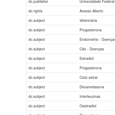
dc.publisher
Universidade Federal
dc.rights
Acesso Aberto
dc.subject
Veterinária
dc.subject
Progesterona
dc.subject
Endometrio - Doença
dc.subject
Cão - Doenças
dc.subject
Estradiol
dc.subject
Progesterona
dc.subject
Ciclo estral
dc.subject
Dexametasona
dc.subject
Interleucinas
dc.subject
Oestradiol