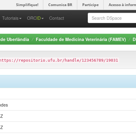
Simplifique!
Comunica BR
Participe
Acesso à infor
-->
Tutoriais
ORC
ID
Contact
 de Uberlândia
Faculdade de Medicina Veterinária (FAMEV)
D
https://repositorio.ufu.br/handle/123456789/19031
ndes
1Z
1Z