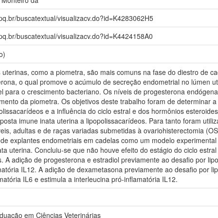
npq.br/buscatextual/visualizacv.do?id=K4283062H5
npq.br/buscatextual/visualizacv.do?id=K4424158A0
o)
s uterinas, como a piometra, são mais comuns na fase do diestro de c
rona, o qual promove o acúmulo de secreção endometrial no lúmen ut
l para o crescimento bacteriano. Os níveis de progesterona endógen
mento da piometra. Os objetivos deste trabalho foram de determinar a
olissacarídeos e a influência do ciclo estral e dos hormônios esteroide
sta imune inata uterina a lipopolissacarídeos. Para tanto foram utili
is, adultas e de raças variadas submetidas à ovariohisterectomia (OSH)
a de explantes endometriais em cadelas como um modelo experimental 
ta uterina. Concluiu-se que não houve efeito do estágio do ciclo estral
s. A adição de progesterona e estradiol previamente ao desafio por lip
amatória IL12. A adição de dexametasona previamente ao desafio por li
amatória IL6 e estimula a interleucina pró-inflamatória IL12.
uação em Ciências Veterinárias