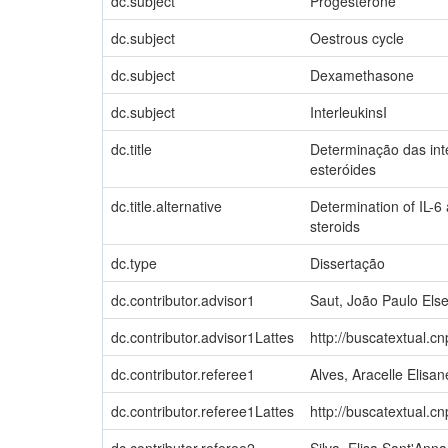
dc.subject
Progesterone
dc.subject
Oestrous cycle
dc.subject
Dexamethasone
dc.subject
InterleukinsI
dc.title
Determinação das inte
esteróides
dc.title.alternative
Determination of IL-6
steroids
dc.type
Dissertação
dc.contributor.advisor1
Saut, João Paulo Els
dc.contributor.advisor1Lattes
http://buscatextual.c
dc.contributor.referee1
Alves, Aracelle Elisan
dc.contributor.referee1Lattes
http://buscatextual.c
dc.contributor.referee2
Silva, Elisa Sant'Ann