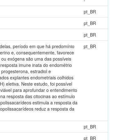
pt_BR
pt_BR
pt_BR
adelas, período em que há predomínio
pt_BR
erino e, consequentemente, favorece
a ou exógena são uma das possíveis
 resposta imune inata do endométrio
s progesterona, estradiol e
zados explantes endometriais colhidos
 eletiva. Neste estudo, foi possível
viável para aprofundar o entendimento
 na resposta das citocinas ao estímulo
opolissacarídeos estimula a resposta da
popolissacarídeos reduz a resposta da
pt_BR
pt_BR