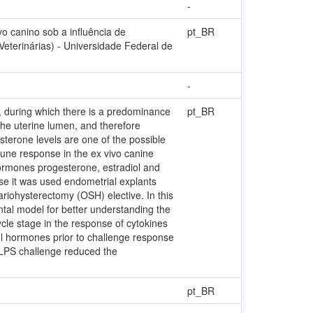
-
o canino sob a influência de
pt_BR
Veterinárias) - Universidade Federal de
-
, during which there is a predominance
pt_BR
he uterine lumen, and therefore
terone levels are one of the possible
une response in the ex vivo canine
hormones progesterone, estradiol and
se it was used endometrial explants
variohysterectomy (OSH) elective. In this
ntal model for better understanding the
cle stage in the response of cytokines
ol hormones prior to challenge response
 LPS challenge reduced the
pt_BR