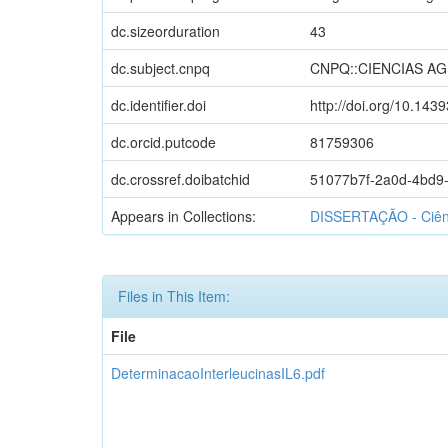
dc.sizeorduration
43
dc.subject.cnpq
CNPQ::CIENCIAS AG
dc.identifier.doi
http://doi.org/10.143
dc.orcid.putcode
81759306
dc.crossref.doibatchid
51077b7f-2a0d-4bd9
Appears in Collections:
DISSERTAÇÃO - Ciênc
Files in This Item:
File
DeterminacaoInterleucinasIL6.pdf