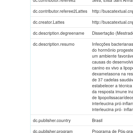
dc.contributor.referee2Lattes
http://buscatextual.c
dc.creator.Lattes
http://buscatextual.c
dc.description.degreename
Dissertação (Mestrad
dc.description.resumo
Infecções bacteriana
do hormônio progeste
um ambiente favoráve
causas do desenvolvi
canino ex vivo a lipop
dexametasona na respo
de 37 cadelas saudáve
estabelecer a técnic
da resposta imune ina
de lipopolissacarídeo
interleucina pró-infl
interleucina pró- infl
dc.publisher.country
Brasil
dc.publisher.program
Programa de Pós-grad