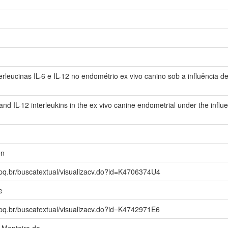
rleucinas IL-6 e IL-12 no endométrio ex vivo canino sob a influência d
 and IL-12 interleukins in the ex vivo canine endometrial under the inf
en
npq.br/buscatextual/visualizacv.do?id=K4706374U4
e
npq.br/buscatextual/visualizacv.do?id=K4742971E6
a Monteiro da