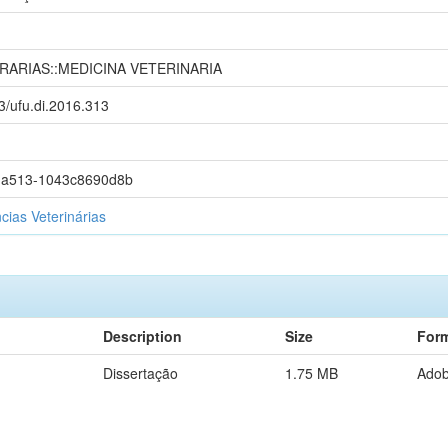
RARIAS::MEDICINA VETERINARIA
93/ufu.di.2016.313
-a513-1043c8690d8b
ias Veterinárias
Description
Size
For
Dissertação
1.75 MB
Ado