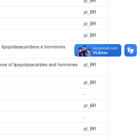
pt_BR
pt_BR
pt_BR
pt_BR
e lipopolissacarídeos e hormônios
pt_BR
luence of lipopolysacarides and hormones
pt_BR
pt_BR
-
pt_BR
-
pt_BR
-