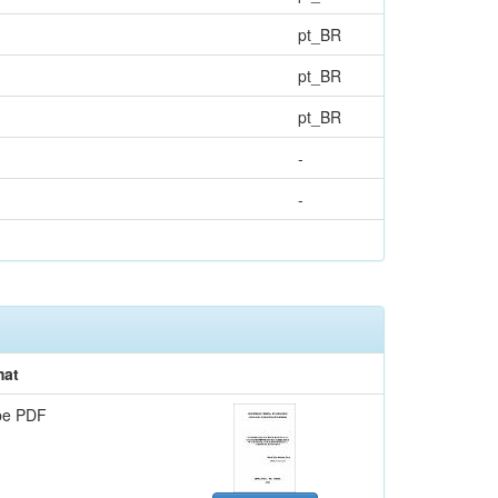
pt_BR
pt_BR
pt_BR
-
-
mat
be PDF