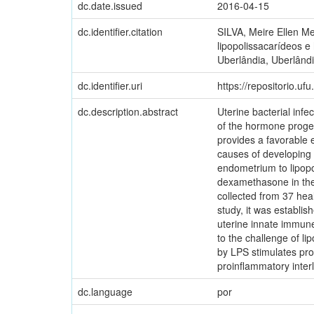
dc.date.issued
2016-04-15
dc.identifier.citation
SILVA, Meire Ellen Me
lipopolissacarídeos e
Uberlândia, Uberlândi
dc.identifier.uri
https://repositorio.u
dc.description.abstract
Uterine bacterial inf
of the hormone proges
provides a favorable 
causes of developing 
endometrium to lipopo
dexamethasone in the 
collected from 37 heal
study, it was establi
uterine innate immune
to the challenge of l
by LPS stimulates pro
proinflammatory interl
dc.language
por