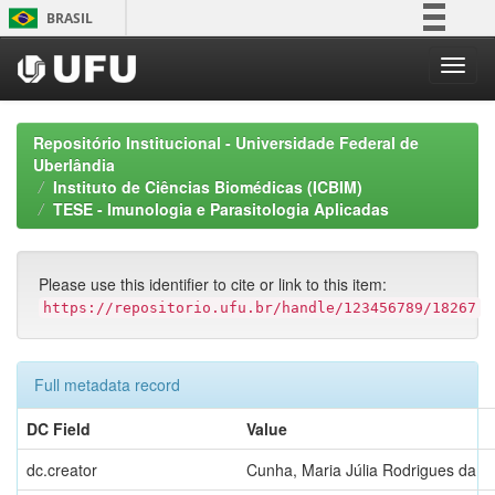
Skip
BRASIL
navigation
Simplifique!
Comunica BR
Participe
Repositório Institucional - Universidade Federal de
Acesso à informação
Uberlândia
Instituto de Ciências Biomédicas (ICBIM)
Legislação
TESE - Imunologia e Parasitologia Aplicadas
Canais
Please use this identifier to cite or link to this item:
https://repositorio.ufu.br/handle/123456789/18267
Full metadata record
DC Field
Value
dc.creator
Cunha, Maria Júlia Rodrigues da