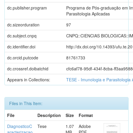
dc.publisher.program
Programa de Pós-graduação em Im
Parasitologia Aplicadas
dc.sizeorduration
97
dc.subject.cnpq
CNPQ::CIENCIAS BIOLOGICAS::
dc.identifier.doi
http://dx.doi.org/10.14393/ufu.te.2
dc.orcid.putcode
81761733
dc.crossref.doibatchid
cfc6af78-95df-434f-8cba-ff3aa958
Appears in Collections:
TESE - Imunologia e Parasitologia 
Files in This Item:
File
Description
Size
Format
DiagnosticoC
Tese
1.07
Adobe
aracterizacao
MB
PDF