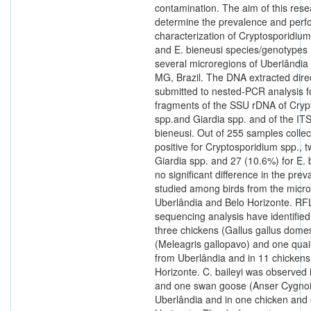
contamination. The aim of this res
determine the prevalence and perf
characterization of Cryptosporidium
and E. bieneusi species/genotypes 
several microregions of Uberlândia
MG, Brazil. The DNA extracted dire
submitted to nested-PCR analysis fo
fragments of the SSU rDNA of Cryp
spp.and Giardia spp. and of the ITS
bieneusi. Out of 255 samples colle
positive for Cryptosporidium spp., 
Giardia spp. and 27 (10.6%) for E.
no significant difference in the prev
studied among birds from the micro
Uberlândia and Belo Horizonte. R
sequencing analysis have identified
three chickens (Gallus gallus domes
(Meleagris gallopavo) and one quail
from Uberlândia and in 11 chickens
Horizonte. C. baileyi was observed 
and one swan goose (Anser Cygnoi
Uberlândia and in one chicken and 