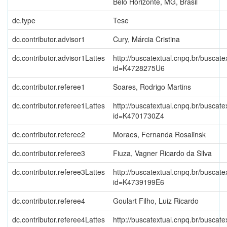
Belo Horizonte, MG, Brasil
dc.type
Tese
dc.contributor.advisor1
Cury, Márcia Cristina
dc.contributor.advisor1Lattes
http://buscatextual.cnpq.br/buscate
id=K4728275U6
dc.contributor.referee1
Soares, Rodrigo Martins
dc.contributor.referee1Lattes
http://buscatextual.cnpq.br/buscate
id=K4701730Z4
dc.contributor.referee2
Moraes, Fernanda Rosalinsk
dc.contributor.referee3
Fiuza, Vagner Ricardo da Silva
dc.contributor.referee3Lattes
http://buscatextual.cnpq.br/buscate
id=K4739199E6
dc.contributor.referee4
Goulart Filho, Luiz Ricardo
dc.contributor.referee4Lattes
http://buscatextual.cnpq.br/buscate