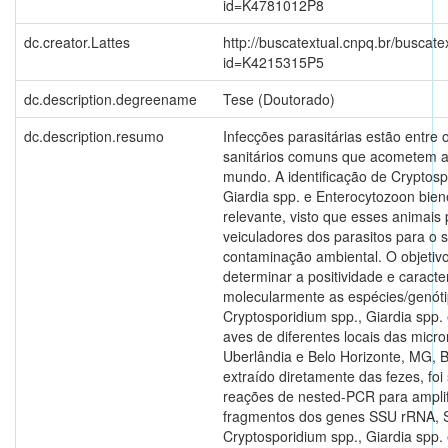
id=K4781012P8
dc.creator.Lattes
http://buscatextual.cnpq.br/buscate
id=K4215315P5
dc.description.degreename
Tese (Doutorado)
dc.description.resumo
Infecções parasitárias estão entre
sanitários comuns que acometem 
mundo. A identificação de Cryptosp
Giardia spp. e Enterocytozoon bie
relevante, visto que esses animai
veiculadores dos parasitos para o 
contaminação ambiental. O objetivo
determinar a positividade e caracte
molecularmente as espécies/genót
Cryptosporidium spp., Giardia spp.
aves de diferentes locais das micro
Uberlândia e Belo Horizonte, MG, B
extraído diretamente das fezes, foi
reações de nested-PCR para ampli
fragmentos dos genes SSU rRNA, 
Cryptosporidium spp., Giardia spp. 