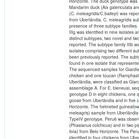
Horizonte. The duck genotype was i
Mandarim duck (Aix galericulata an
(C. meleagridis/C.baileyi) was repo
from Uberlândia. C. meleagridis su
presence of three subtype families
IIIg was identified in nine isolates
distinct subtypes, two novel and tw
reported. The subtype family IIIb w
isolates comprising two different s
been previously reported. The subt
found in one isolate that represent
The sequenced samples for Giardia
chicken and one toucan (Ramphasto
Uberlândia, were classified as Giar
assemblage A. For E. bieneusi, seq
genotype D in eight chickens, one 
goose from Uberlândia and in five 
Horizonte. The helmeted guineafo
meleagris) sample from Uberlândia
TypeIV genotype. Peru6 was obser
(Phasianus colchicus) and in two 
livia) from Belo Horizonte. The Pe
identified in four chickens from Ube