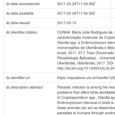
dc.date.accessioned
2017-03-29T11:54:39Z
dc.date.available
2017-03-29T11:54:39Z
dc.date.issued
2017-03-13
dc.identifier.citation
CUNHA, Maria Júlia Rodrigues da. 
caracterização molecular de Crypto
Giardia spp. e Enterocytozoon bie
microrregiões de Uberlândia e Belo
brasil. 2017. 97 f. Tese (Doutorad
Parasitologia Aplicadas) - Universi
Uberlândia, Uberlândia, 2017. DOI
http://dx.doi.org/10.14393/ufu.te.2
dc.identifier.uri
https://repositorio.ufu.br/handle/
dc.description.abstract
Parasitic infection is among the m
problems that affect birds worldwide
of Cryptosporidium spp., Giardia s
Enterocytozoon bieneusi in birds is
these animals can act as dissemina
parasites to humans through envir