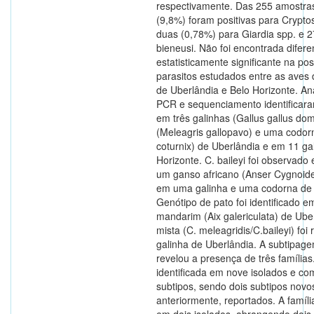
respectivamente. Das 255 amostras
(9,8%) foram positivas para Crypto
duas (0,78%) para Giardia spp. e 2
bieneusi. Não foi encontrada difer
estatisticamente significante na pos
parasitos estudados entre as aves 
de Uberlândia e Belo Horizonte. An
PCR e sequenciamento identificara
em três galinhas (Gallus gallus do
(Meleagris gallopavo) e uma codor
coturnix) de Uberlândia e em 11 ga
Horizonte. C. baileyi foi observado
um ganso africano (Anser Cygnoide
em uma galinha e uma codorna de 
Genótipo de pato foi identificado 
mandarim (Aix galericulata) de Ube
mista (C. meleagridis/C.baileyi) fo
galinha de Uberlândia. A subtipage
revelou a presença de três famílias. 
identificada em nove isolados e c
subtipos, sendo dois subtipos novos
anteriormente, reportados. A família
em dois isolados, abrangendo dois 