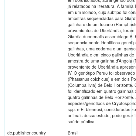
já relatados na literatura. A família 
em um isolado, cujo subtipo foi con
amostras sequenciadas para Giard
galinha e de um tucano (Ramphast
provenientes de Uberlândia, foram 
Giardia duodenalis assemblage A. P
sequenciamento identificou genótip
galinhas, uma codorna e um ganso-
Uberlândia e em cinco galinhas de 
amostra de uma galinha d’Angola 
proveniente de Uberlândia apresen
IV. O genótipo Peru6 foi observad
(Phasianus colchicus) e em dois 
(Columba livia) de Belo Horizonte.
foi identificado em quatro galinhas
quatro galinhas de Belo Horizonte.
espécies/genótipos de Cryptosporid
spp. e E. bieneusi, considerados z
animais desse estudo, pode gerar 
saúde pública.
dc.publisher.country
Brasil