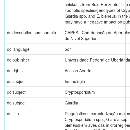
chickens from Belo Horizonte. The 
zoonotic species/genotypes of Cryp
Giardia spp. and E. bieneusi in the 
may have a negative impact on publ
dc.description.sponsorship
CAPES - Coordenação de Aperfeiç
de Nível Superior
dc.language
por
dc.publisher
Universidade Federal de Uberlândi
dc.rights
Acesso Aberto
dc.subject
Imunologia
dc.subject
Cryptosporidium
dc.subject
Giardia
dc.title
Diagnóstico e caracterização molec
Cryptosporidium spp., Giardia spp.
bieneusi em aves das microrregiõe