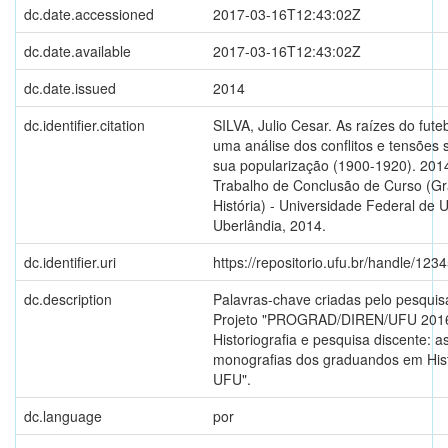
dc.date.accessioned
2017-03-16T12:43:02Z
dc.date.available
2017-03-16T12:43:02Z
dc.date.issued
2014
dc.identifier.citation
SILVA, Julio Cesar. As raízes do futeb
uma análise dos conflitos e tensões 
sua popularização (1900-1920). 2014
Trabalho de Conclusão de Curso (G
História) - Universidade Federal de 
Uberlândia, 2014.
dc.identifier.uri
https://repositorio.ufu.br/handle/12
dc.description
Palavras-chave criadas pelo pesquis
Projeto "PROGRAD/DIREN/UFU 201
Historiografia e pesquisa discente: a
monografias dos graduandos em Hist
UFU".
dc.language
por