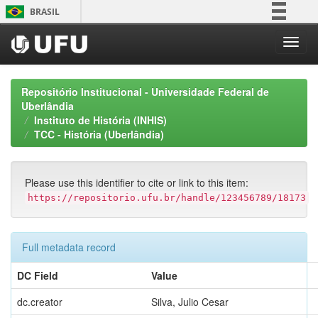
Skip
BRASIL
navigation
Simplifique!
Comunica BR
Participe
Repositório Institucional - Universidade Federal de
Acesso à informação
Uberlândia
Instituto de História (INHIS)
Legislação
TCC - História (Uberlândia)
Canais
Please use this identifier to cite or link to this item:
https://repositorio.ufu.br/handle/123456789/18173
Full metadata record
DC Field
Value
dc.creator
Silva, Julio Cesar