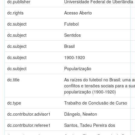
dc.publisher
Universidade Federal de Uberlândia
dc.rights
Acesso Aberto
dc.subject
Futebol
dc.subject
Sentidos
dc.subject
Brasil
dc.subject
1900-1920
dc.subject
Popularização
dc.title
As raízes do futebol no Brasil: uma a
conflitos e tensões sociais para a su
popularização (1900-1920)
dc.type
Trabalho de Conclusão de Curso
dc.contributor.advisor1
Dângelo, Newton
dc.contributor.referee1
Santos, Tadeu Pereira dos