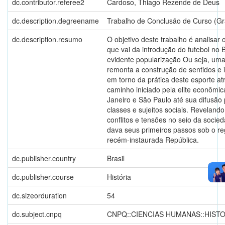
dc.contributor.referee2
Cardoso, Thiago Rezende de Deus
dc.description.degreename
Trabalho de Conclusão de Curso (G
dc.description.resumo
O objetivo deste trabalho é analisar
que vai da introdução do futebol no B
evidente popularização Ou seja, uma
remonta a construção de sentidos e 
em torno da prática deste esporte a
caminho iniciado pela elite econômic
Janeiro e São Paulo até sua difusão
classes e sujeitos sociais. Revelando
conflitos e tensões no seio da socie
dava seus primeiros passos sob o r
recém-instaurada República.
dc.publisher.country
Brasil
dc.publisher.course
História
dc.sizeorduration
54
dc.subject.cnpq
CNPQ::CIENCIAS HUMANAS::HISTO