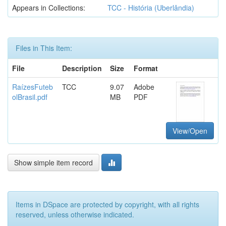
Appears in Collections:
TCC - História (Uberlândia)
Files in This Item:
File
Description
Size
Format
RaízesFuteb
TCC
9.07
Adobe
olBrasil.pdf
MB
PDF
View/Open
Show simple item record
Items in DSpace are protected by copyright, with all rights
reserved, unless otherwise indicated.