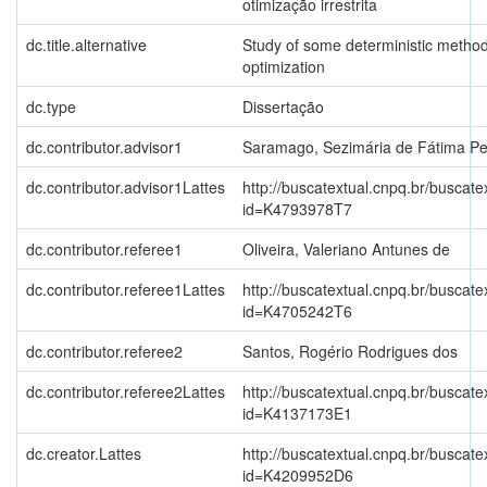
otimização irrestrita
dc.title.alternative
Study of some deterministic method
optimization
dc.type
Dissertação
dc.contributor.advisor1
Saramago, Sezimária de Fátima Pe
dc.contributor.advisor1Lattes
http://buscatextual.cnpq.br/buscate
id=K4793978T7
dc.contributor.referee1
Oliveira, Valeriano Antunes de
dc.contributor.referee1Lattes
http://buscatextual.cnpq.br/buscate
id=K4705242T6
dc.contributor.referee2
Santos, Rogério Rodrigues dos
dc.contributor.referee2Lattes
http://buscatextual.cnpq.br/buscate
id=K4137173E1
dc.creator.Lattes
http://buscatextual.cnpq.br/buscate
id=K4209952D6