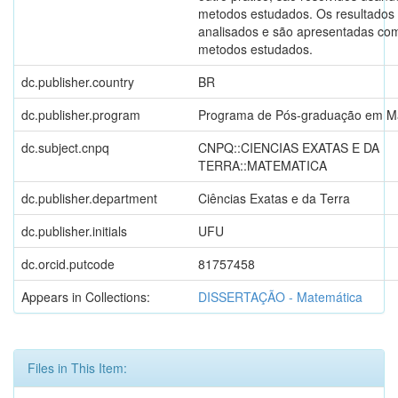
metodos estudados. Os resultados 
analisados e são apresentadas co
metodos estudados.
dc.publisher.country
BR
dc.publisher.program
Programa de Pós-graduação em M
dc.subject.cnpq
CNPQ::CIENCIAS EXATAS E DA
TERRA::MATEMATICA
dc.publisher.department
Ciências Exatas e da Terra
dc.publisher.initials
UFU
dc.orcid.putcode
81757458
Appears in Collections:
DISSERTAÇÃO - Matemática
Files in This Item: