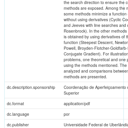
the search direction to ensure the 
methods are exposed. Among the m
some methods minimize a function o
without using derivatives (Cyclic C
and Jeeves with line searches and 
Rosenbrock). In the other methods 
is obtained by using derivatives of 
function (Steepest Descent, Newton
Powell, Broyden-Flotcher-Goldfarb
Conjugate Gradient). For illustratio
problems, one theoretical and one p
using the methods mentioned. The 
analyzed and comparisons between
methods are presented.
dc.description.sponsorship
Coordenação de Aperfeiçoamento d
Superior
dc.format
application/pdf
dc.language
por
dc.publisher
Universidade Federal de Uberlândi