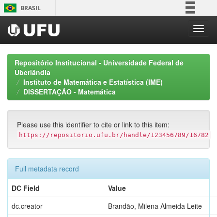
Skip
BRASIL
navigation
Simplifique!
Comunica BR
Participe
Repositório Institucional - Universidade Federal de
Acesso à informação
Uberlândia
Instituto de Matemática e Estatística (IME)
Legislação
DISSERTAÇÃO - Matemática
Canais
Please use this identifier to cite or link to this item:
https://repositorio.ufu.br/handle/123456789/16782
Full metadata record
DC Field
Value
dc.creator
Brandão, Milena Almeida Leite