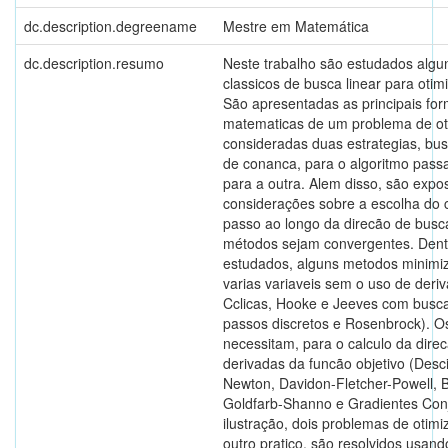
dc.description.degreename
Mestre em Matemática
dc.description.resumo
Neste trabalho são estudados alg
classicos de busca linear para otimi
São apresentadas as principais fo
matematicas de um problema de ot
consideradas duas estrategias, bus
de conanca, para o algoritmo pass
para a outra. Alem disso, são expos
considerações sobre a escolha do
passo ao longo da direcão de busc
métodos sejam convergentes. Dent
estudados, alguns metodos minim
varias variaveis sem o uso de der
Cclicas, Hooke e Jeeves com busca
passos discretos e Rosenbrock). O
necessitam, para o calculo da dire
derivadas da funcão objetivo (Des
Newton, Davidon-Fletcher-Powell, 
Goldfarb-Shanno e Gradientes Con
ilustração, dois problemas de otimi
outro pratico, são resolvidos usan