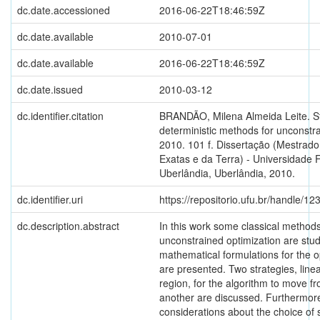
dc.date.accessioned
2016-06-22T18:46:59Z
dc.date.available
2010-07-01
dc.date.available
2016-06-22T18:46:59Z
dc.date.issued
2010-03-12
dc.identifier.citation
BRANDÃO, Milena Almeida Leite. S
deterministic methods for unconstra
2010. 101 f. Dissertação (Mestrad
Exatas e da Terra) - Universidade 
Uberlândia, Uberlândia, 2010.
dc.identifier.uri
https://repositorio.ufu.br/handle/
dc.description.abstract
In this work some classical methods 
unconstrained optimization are stu
mathematical formulations for the 
are presented. Two strategies, line
region, for the algorithm to move fr
another are discussed. Furthermor
considerations about the choice of 