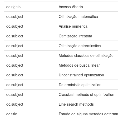
dc.rights
Acesso Aberto
dc.subject
Otimização matemática
dc.subject
Análise numérica
dc.subject
Otimização irrestrita
dc.subject
Otimização determinstica
dc.subject
Metodos classicos de otimização
dc.subject
Metodos de busca linear
dc.subject
Unconstrained optimization
dc.subject
Deterministic optimization
dc.subject
Classical methods of optimization
dc.subject
Line search methods
dc.title
Estudo de alguns metodos determin