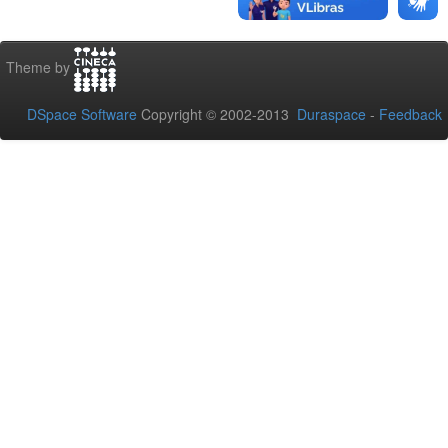
Theme by
DSpace Software
Copyright © 2002-2013
Duraspace
-
Feedback