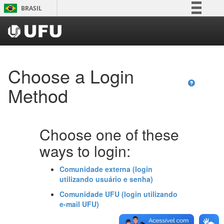
Skip
BRASIL
navigation
Simplifique!
Comunica BR
Participe
Choose a Login
Acesso à informação
Legislação
Method
Canais
Choose one of these
ways to login:
Comunidade externa (login
utilizando usuário e senha)
Comunidade UFU (login utilizando
e-mail UFU)