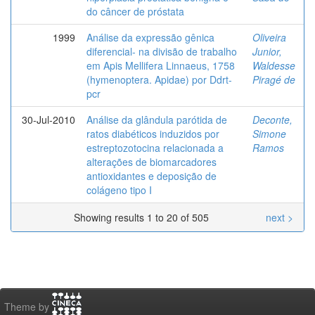
do câncer de próstata
1999
Análise da expressão gênica
Oliveira
diferencial- na divisão de trabalho
Junior,
em Apis Mellifera Linnaeus, 1758
Waldesse
(hymenoptera. Apidae) por Ddrt-
Piragé de
pcr
30-Jul-2010
Análise da glândula parótida de
Deconte,
ratos diabéticos induzidos por
Simone
estreptozotocina relacionada a
Ramos
alterações de biomarcadores
antioxidantes e deposição de
colágeno tipo I
Showing results 1 to 20 of 505
next >
Theme by