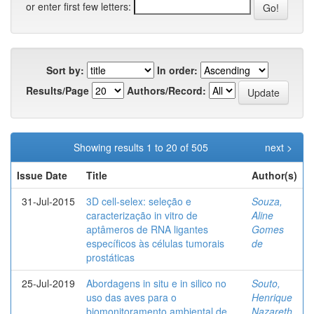
or enter first few letters:
Sort by:
In order:
Results/Page
Authors/Record:
Showing results 1 to 20 of 505
next >
Issue Date
Title
Author(s)
31-Jul-2015
3D cell-selex: seleção e
Souza,
caracterização in vitro de
Aline
aptâmeros de RNA ligantes
Gomes
específicos às células tumorais
de
prostáticas
25-Jul-2019
Abordagens in situ e in silico no
Souto,
uso das aves para o
Henrique
biomonitoramento ambiental de
Nazareth