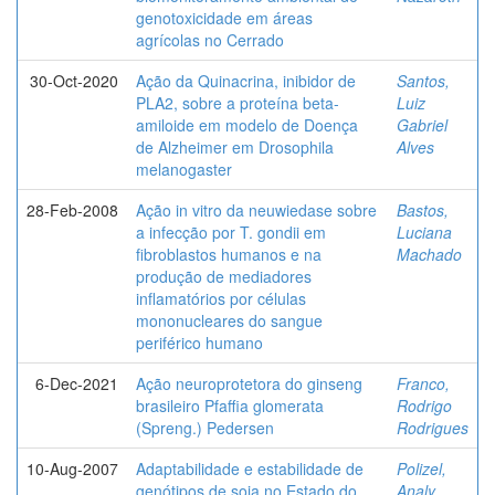
genotoxicidade em áreas
agrícolas no Cerrado
30-Oct-2020
Ação da Quinacrina, inibidor de
Santos,
PLA2, sobre a proteína beta-
Luiz
amiloide em modelo de Doença
Gabriel
de Alzheimer em Drosophila
Alves
melanogaster
28-Feb-2008
Ação in vitro da neuwiedase sobre
Bastos,
a infecção por T. gondii em
Luciana
fibroblastos humanos e na
Machado
produção de mediadores
inflamatórios por células
mononucleares do sangue
periférico humano
6-Dec-2021
Ação neuroprotetora do ginseng
Franco,
brasileiro Pfaffia glomerata
Rodrigo
(Spreng.) Pedersen
Rodrigues
10-Aug-2007
Adaptabilidade e estabilidade de
Polizel,
genótipos de soja no Estado do
Analy