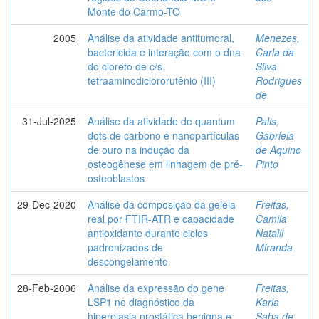
Monte do Carmo-TO
2005
Análise da atividade antitumoral,
Menezes,
bactericida e interação com o dna
Carla da
do cloreto de c/s-
Silva
tetraaminodiclororutênio (III)
Rodrigues
de
31-Jul-2025
Análise da atividade de quantum
Palis,
dots de carbono e nanopartículas
Gabriela
de ouro na indução da
de Aquino
osteogênese em linhagem de pré-
Pinto
osteoblastos
29-Dec-2020
Análise da composição da geleia
Freitas,
real por FTIR-ATR e capacidade
Camila
antioxidante durante ciclos
Natalli
padronizados de
Miranda
descongelamento
28-Feb-2006
Análise da expressão do gene
Freitas,
LSP1 no diagnóstico da
Karla
hiperplasia prostática benigna e
Saba de