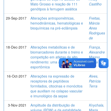
Mato Grosso e reação de 111
Castilho
genótipos à ferrugem asiática
29-Sep-2017
Alterações antropométricas,
Freitas,
hemodinâmicas, hematológicas e
Márcia
bioquímicas na pré-eclâmpsia
Aires
Rodrigues
de
18-Dec-2017
Alterações metabólicas e de
França,
biomarcadores durante o treino e
Alexandre
competição em atletas de alto
Magno
rendimento: uma análise
Vieira
esportômica
16-Oct-2017
Alterações na expressão de
Alves,
receptores de peptídeos
Patrícia
formilados, citocinas e monócitos
Terra
que auxiliam no colapso vascular
e imunológico da sepse
3-Nov-2021
Amplitude da distribuição de
Knychala,
volume (RDW) e da estabilidade
Maria