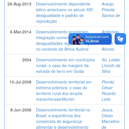
26-Aug-2013
Desenvolvimento dependente
Araujo,
latino-americano no século XXI:
Priscila
desigualdade e padrão de
Santos de
reprodução
6-Mar-2014
Desenvolvimento econômico,
Ambrósio,
integração comercial e
Heitor
desigualdades regionais: Angola
Simão
no contexto da África Austral
Afonso
2004
Desenvolvimento em municípios
Só, Leider
rurais: o caso da margem da
Lincoln da
estrada de ferro em Goiás
Silva
10-Jul-2008
Desenvolvimento territorial em
Piorski,
extrema pobreza: o caso do
César
território rural dos lençóis
Ricardo
maranhenses/Munim
Leite
8-Jun-2006
Desenvolvimento territorial no
Jesus,
Brasil: a experiência dos
Clesio
consórcios de segurança
Marcelino
alimentar e desenvolvimento
de