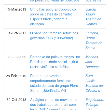
15-Mar-2019
Um olhar sócio-antropológico
Garcia,
sobre os cafés do cerrado:
Tailon
Especialidade, origem e
Aparecido
distinção
Gomes
31-Oct-2017
O papel do "terceiro setor" nos
Ferreira,
governos FHC (1995-2002)
Bruna
Tamara de
Souza
29-Jul-2022
Paradoxo da palavra "negro" no
Mendes,
Brasil: identidade social, injúria
Joel
racial, violência simbólica
Nemona
28-Feb-2019
Parto humanizado e
Silva,
empoderamento feminino:
Lucília
estudo de caso do grupo Flore
Mendes de
Ser em Uberlândia/MG
Oliveira e
30-Oct-2013
A página virtual do movimento
Engelmann,
dos trabalhadores rurais sem
Solange
terra (MST) como instrumento
Inês