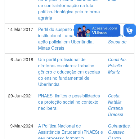
de contrainformação na luta
político-ideológica pela reforma
agrária
14-Mar-2017
Perfil do suspeito e racismo
Jesus,
institucional : uma análise da
Andreia
ação policial em Uberlândia,
Sousa de
Minas Gerais
6-Jun-2018
Um perfil profissional de
Coutinho,
diretoras escolares: trabalho,
Priscila
gênero e educação em escolas
Muniz
do ensino fundamental de
Uberlândia
29-Jun-2021
PNAES: limites e possibilidades
Costa,
da proteção social no contexto
Natália
neoliberal
Cristina
Dreossi
19-Mar-2024
A Política Nacional de
Guimarães,
Assistência Estudantil (PNAES) e
Gustavo
seu processo formativo
Carrijo