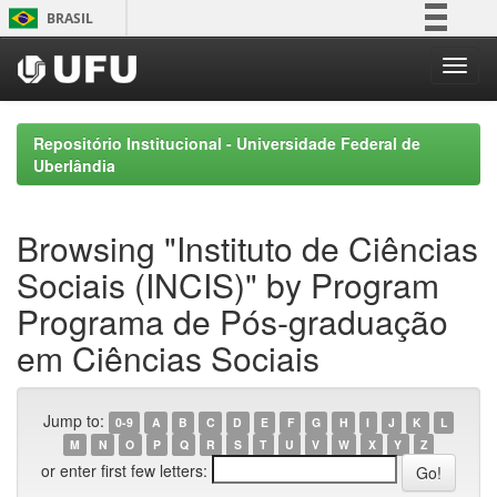
Skip
BRASIL
navigation
Simplifique!
Comunica BR
Participe
Repositório Institucional - Universidade Federal de
Acesso à informação
Uberlândia
Legislação
Canais
Browsing "Instituto de Ciências
Sociais (INCIS)" by Program
Programa de Pós-graduação
em Ciências Sociais
Jump to:
0-9
A
B
C
D
E
F
G
H
I
J
K
L
M
N
O
P
Q
R
S
T
U
V
W
X
Y
Z
or enter first few letters: