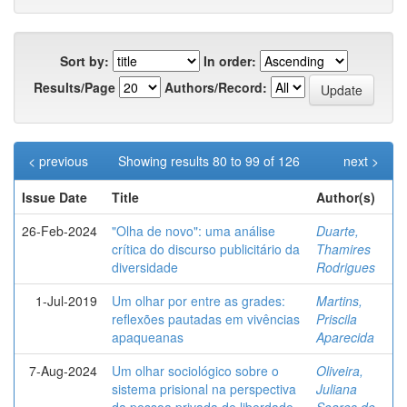
Sort by:
In order:
Results/Page
Authors/Record:
< previous
Showing results 80 to 99 of 126
next >
Issue Date
Title
Author(s)
26-Feb-2024
"Olha de novo": uma análise
Duarte,
crítica do discurso publicitário da
Thamires
diversidade
Rodrigues
1-Jul-2019
Um olhar por entre as grades:
Martins,
reflexões pautadas em vivências
Priscila
apaqueanas
Aparecida
7-Aug-2024
Um olhar sociológico sobre o
Oliveira,
sistema prisional na perspectiva
Juliana
da pessoa privada de liberdade
Soares de