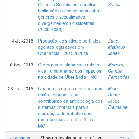
Ciências Sociais: uma análise
Sousa
bibliométrica dos estudos sobre
gêneros e sexualidades
divergentes e/ou dissidentes
(2008-2023)
4-Jul-2018
Produção legislativa e perfil dos
Zago,
agentes legislativos em
Matheus
Uberlândia - 2013 a 2016
Jones
6-Sep-2013
O programa minha casa minha
Moreira,
vida : uma análise dos impactos
Camilla
na cidade de Uberlândia - MG
Fernandes
23-Jun-2015
Quando as regras e normas não
Melo,
estão no papel: uma
Dener
contribuição da antropologia dos
Jesus
sistemas informais para a
Freitas de
elucidação do trabalho dos
moto-taxistas em Uberlândia –
MG
< previous
Showing results 80 to 99 of 126
next >