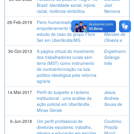
Brasil: identidade social, injúria
Joel
racial, violência simbólica
Nemona
28-Feb-2019
Parto humanizado e
Silva,
empoderamento feminino:
Lucília
estudo de caso do grupo Flore
Mendes de
Ser em Uberlândia/MG
Oliveira e
30-Oct-2013
A página virtual do movimento
Engelmann,
dos trabalhadores rurais sem
Solange
terra (MST) como instrumento
Inês
de contrainformação na luta
político-ideológica pela reforma
agrária
14-Mar-2017
Perfil do suspeito e racismo
Jesus,
institucional : uma análise da
Andreia
ação policial em Uberlândia,
Sousa de
Minas Gerais
6-Jun-2018
Um perfil profissional de
Coutinho,
diretoras escolares: trabalho,
Priscila
gênero e educação em escolas
Muniz