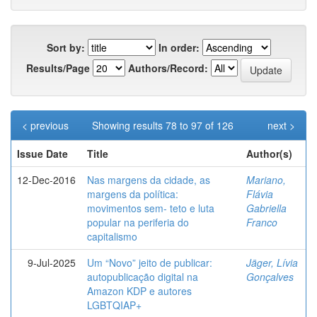
Sort by:
In order:
Results/Page
Authors/Record:
< previous
Showing results 78 to 97 of 126
next >
Issue Date
Title
Author(s)
12-Dec-2016
Nas margens da cidade, as
Mariano,
margens da política:
Flávia
movimentos sem- teto e luta
Gabriella
popular na periferia do
Franco
capitalismo
9-Jul-2025
Um “Novo” jeito de publicar:
Jäger, Lívia
autopublicação digital na
Gonçalves
Amazon KDP e autores
LGBTQIAP+