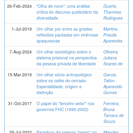
26-Feb-2024
"Olha de novo": uma análise
Duarte,
crítica do discurso publicitário da
Thamires
diversidade
Rodrigues
1-Jul-2019
Um olhar por entre as grades:
Martins,
reflexões pautadas em vivências
Priscila
apaqueanas
Aparecida
7-Aug-2024
Um olhar sociológico sobre o
Oliveira,
sistema prisional na perspectiva
Juliana
da pessoa privada de liberdade
Soares de
15-Mar-2019
Um olhar sócio-antropológico
Garcia,
sobre os cafés do cerrado:
Tailon
Especialidade, origem e
Aparecido
distinção
Gomes
31-Oct-2017
O papel do "terceiro setor" nos
Ferreira,
governos FHC (1995-2002)
Bruna
Tamara de
Souza
29-Jul-2022
Paradoxo da palavra "negro" no
Mendes,