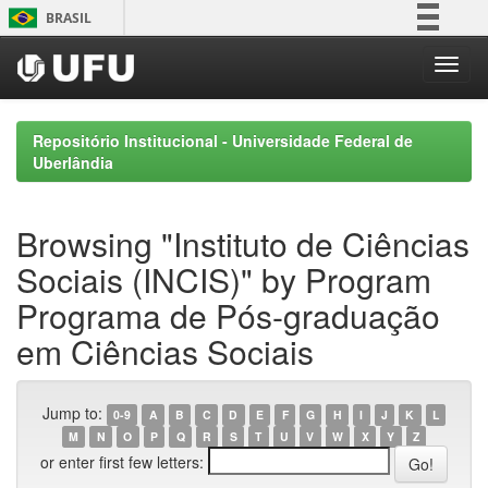
Skip
BRASIL
navigation
Simplifique!
Comunica BR
Participe
Repositório Institucional - Universidade Federal de
Acesso à informação
Uberlândia
Legislação
Canais
Browsing "Instituto de Ciências
Sociais (INCIS)" by Program
Programa de Pós-graduação
em Ciências Sociais
Jump to:
0-9
A
B
C
D
E
F
G
H
I
J
K
L
M
N
O
P
Q
R
S
T
U
V
W
X
Y
Z
or enter first few letters: