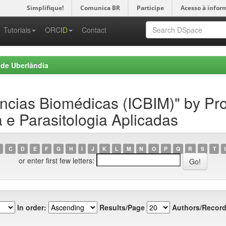
Simplifique!
Comunica BR
Participe
Acesso à infor
-->
Tutoriais
ORC
ID
Contact
 de Uberlândia
iências Biomédicas (ICBIM)" by P
e Parasitologia Aplicadas
C
D
E
F
G
H
I
J
K
L
M
N
O
P
Q
R
S
T
or enter first few letters:
In order:
Results/Page
Authors/Record