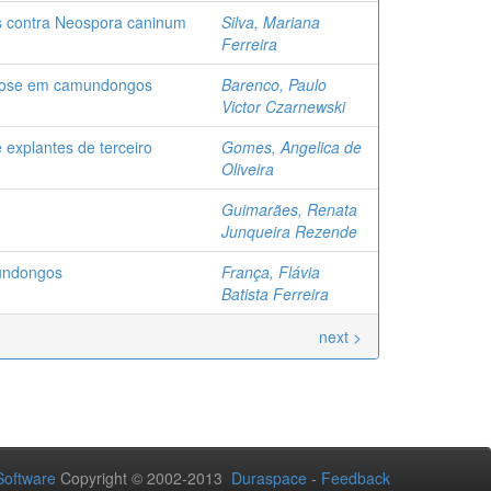
os contra Neospora caninum
Silva, Mariana
Ferreira
smose em camundongos
Barenco, Paulo
Victor Czarnewski
 explantes de terceiro
Gomes, Angelica de
Oliveira
Guimarães, Renata
Junqueira Rezende
mundongos
França, Flávia
Batista Ferreira
next >
oftware
Copyright © 2002-2013
Duraspace
-
Feedback