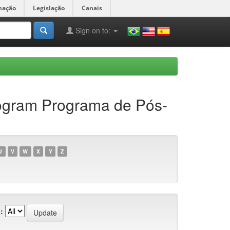
mação
Legislação
Canais
Sign on to:
rogram Programa de Pós-
U
V
W
X
Y
Z
: