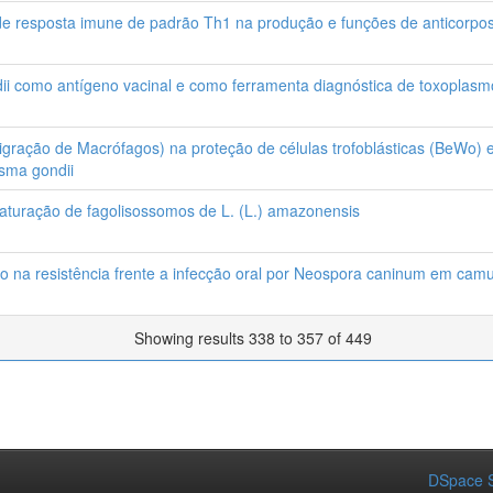
s de resposta imune de padrão Th1 na produção e funções de anticorp
i como antígeno vacinal e como ferramenta diagnóstica de toxopla
igração de Macrófagos) na proteção de células trofoblásticas (BeWo) e
asma gondii
maturação de fagolisossomos de L. (L.) amazonensis
to na resistência frente a infecção oral por Neospora caninum em ca
Showing results 338 to 357 of 449
DSpace S