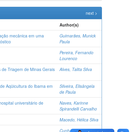
next >
Author(s)
ilação mecânica em uma
Guimarães, Munick
óstico
Paula
Pereira, Fernando
Lourenco
os de Triagem de Minas Gerais
Alves, Talita Silva
 de Aqüicultura do Ibama em
Silveira, Elisângela
de Paula
spital universitário de
Naves, Karinne
Spirandelli Carvalho
Macedo, Hélica Silva
Cunha, Maria Júlia