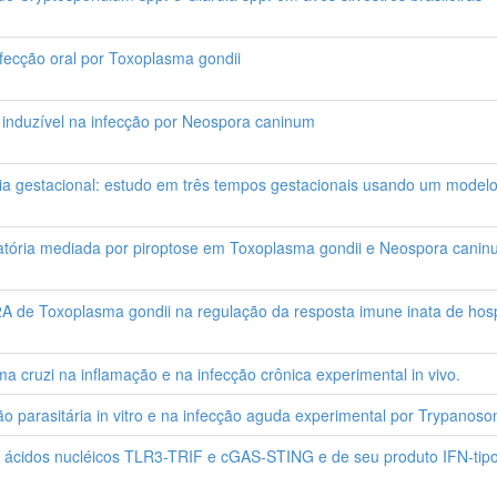
fecção oral por Toxoplasma gondii
e induzível na infecção por Neospora caninum
ia gestacional: estudo em três tempos gestacionais usando um model
atória mediada por piroptose em Toxoplasma gondii e Neospora cani
2A de Toxoplasma gondii na regulação da resposta imune inata de hos
 cruzi na inflamação e na infecção crônica experimental in vivo.
ão parasitária in vitro e na infecção aguda experimental por Trypanoso
 ácidos nucléicos TLR3-TRIF e cGAS-STING e de seu produto IFN-tipo