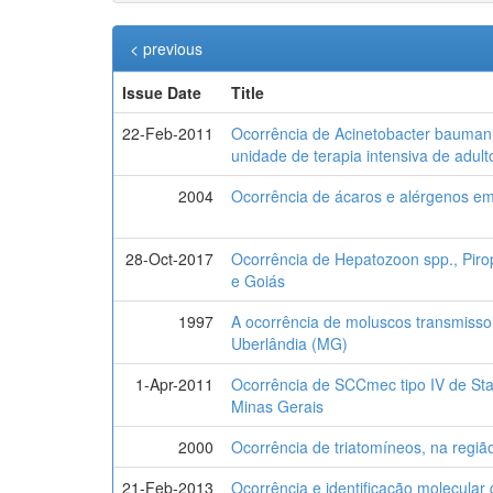
< previous
Issue Date
Title
22-Feb-2011
Ocorrência de Acinetobacter bauman
unidade de terapia intensiva de adulto
2004
Ocorrência de ácaros e alérgenos em 
28-Oct-2017
Ocorrência de Hepatozoon spp., Pirop
e Goiás
1997
A ocorrência de moluscos transmiss
Uberlândia (MG)
1-Apr-2011
Ocorrência de SCCmec tipo IV de Stap
Minas Gerais
2000
Ocorrência de triatomíneos, na regiã
21-Feb-2013
Ocorrência e identificação molecular 