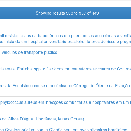
Showing results 338 to 357 of 449
nii resistente aos carbapenêmicos em pneumonias associadas a vent
s mista de um hospital universitário brasileiro: fatores de risco e progn
veículos de transporte público
lasmas, Ehrlichia spp. e filarídeos em mamíferos silvestres de Centr
ores da Esquistossomose mansônica no Córrego do Óleo e na Estação
hylococcus aureus em infecções comunitárias e hospitalares em um ho
o de Olhos D’água (Uberlândia, Minas Gerais)
de Cryptosporidium spp. e Giardia spp. em aves silvestres brasileiras