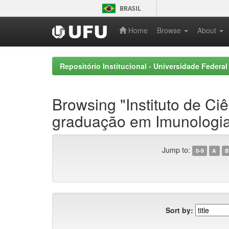
Skip
BRASIL
navigation
Home
Browse
About
Repositório Institucional - Universidade Federal
Browsing "Instituto de C
graduação em Imunologia 
Jump to:
0-9
A
B
Sort by: