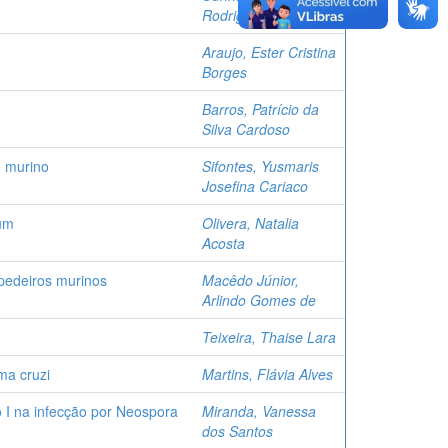
Rodrigues da
Araujo, Ester Cristina
Borges
Barros, Patrício da
Silva Cardoso
o murino
Sifontes, Yusmaris
Josefina Cariaco
num
Olivera, Natalia
Acosta
pedeiros murinos
Macêdo Júnior,
Arlindo Gomes de
Teixeira, Thaise Lara
ma cruzi
Martins, Flávia Alves
 I na infecção por Neospora
Miranda, Vanessa
dos Santos