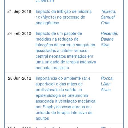
COVID-19
21-Sep-2018
Impacto da inibição de miosina
Teixeira,
1c (Myo1c) no processo de
Samuel
angiogênese
Cota
24-Feb-2010
Impacto de um pacote de
Resende,
medidas na redução de
Daiane
infecções de corrente sanguínea
Silva
associadas à cateter venoso
central neonatos internados em
uma unidade de terapia intensiva
neonatal brasileira
28-Jun-2012
Importância do ambiente (ar e
Rocha,
superfície) e das mãos de
Lílian
profissionais de saúde na
Alves
epidemiologia de pneumonia
associada à ventilação mecânica
por Staphylococcus aureus em
unidade de terapia intensiva de
adultos