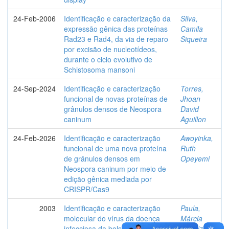
24-Feb-2006
Identificação e caracterização da
Silva,
expressão gênica das proteínas
Camila
Rad23 e Rad4, da via de reparo
Siqueira
por excisão de nucleotídeos,
durante o ciclo evolutivo de
Schistosoma mansoni
24-Sep-2024
Identificação e caracterização
Torres,
funcional de novas proteínas de
Jhoan
grânulos densos de Neospora
David
caninum
Aguillon
24-Feb-2026
Identificação e caracterização
Awoyinka,
funcional de uma nova proteína
Ruth
de grânulos densos em
Opeyemi
Neospora caninum por meio de
edição gênica mediada por
CRISPR/Cas9
2003
Identificação e caracterização
Paula,
molecular do vírus da doença
Márcia
infecciosa da bolsa cloacal em
Beatriz