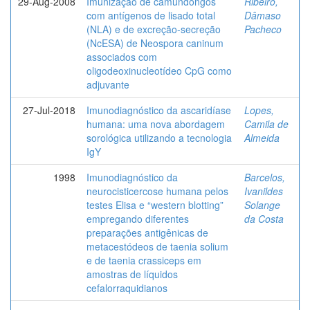
29-Aug-2008
Imunização de camundongos
Ribeiro,
com antígenos de lisado total
Dâmaso
(NLA) e de excreção-secreção
Pacheco
(NcESA) de Neospora caninum
associados com
oligodeoxinucleotídeo CpG como
adjuvante
27-Jul-2018
Imunodiagnóstico da ascaridíase
Lopes,
humana: uma nova abordagem
Camila de
sorológica utilizando a tecnologia
Almeida
IgY
1998
Imunodiagnóstico da
Barcelos,
neurocisticercose humana pelos
Ivanildes
testes Elisa e “western blotting”
Solange
empregando diferentes
da Costa
preparações antigênicas de
metacestódeos de taenia solium
e de taenia crassiceps em
amostras de líquidos
cefalorraquidianos