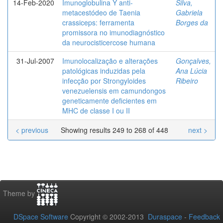
14-Feb-2020
Imunoglobulina Y anti-
Silva,
metacestódeo de Taenia
Gabriela
crassiceps: ferramenta
Borges da
promissora no imunodiagnóstico
da neurocisticercose humana
31-Jul-2007
Imunolocalização e alterações
Gonçalves,
patológicas induzidas pela
Ana Lúcia
infecção por Strongyloides
Ribeiro
venezuelensis em camundongos
geneticamente deficientes em
MHC de classe I ou II
< previous
Showing results 249 to 268 of 448
next >
Theme by
DSpace Software
Copyright © 2002-2013
Duraspace
-
Feedback