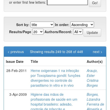
or enter first few letters:
Sort by:
In order:
Results/Page
Authors/Record:
< previous
Showing results 249 to 268 of 448
next >
Issue Date
Title
Author(s)
28-Feb-2011
Heme oxigenase-1 na infecção
Araujo,
por Toxoplasma gondii: funções
Ester
divergentes no controle do
Cristina
parasitismo in vitro e in vivo
Borges
3-Apr-2009
Higiene das mãos de
Borges,
profissionais de saúde em um
Lizandra
hospital brasileiro: adesão,
Ferreira de
controle de infecção e
Almeida e