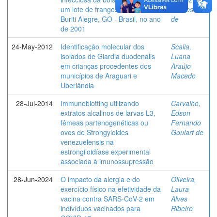
um lote de frangos de corte em
Cardoso
Buriti Alegre, GO - Brasil, no ano
de
de 2001
24-May-2012
Identificação molecular dos
Scalia,
isolados de Giardia duodenalis
Luana
em crianças procedentes dos
Araújo
municípios de Araguari e
Macedo
Uberlândia
28-Jul-2014
Immunoblotting utilizando
Carvalho,
extratos alcalinos de larvas L3,
Edson
fêmeas partenogenéticas ou
Fernando
ovos de Strongyloides
Goulart de
venezuelensis na
estrongiloidíase experimental
associada à imunossupressão
28-Jun-2024
O impacto da alergia e do
Oliveira,
exercício físico na efetividade da
Laura
vacina contra SARS-CoV-2 em
Alves
indivíduos vacinados para
Ribeiro