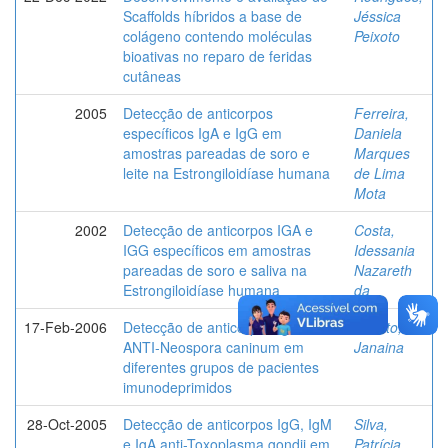
Scaffolds híbridos a base de
Jéssica
colágeno contendo moléculas
Peixoto
bioativas no reparo de feridas
cutâneas
2005
Detecção de anticorpos
Ferreira,
específicos IgA e IgG em
Daniela
amostras pareadas de soro e
Marques
leite na Estrongiloidíase humana
de Lima
Mota
2002
Detecção de anticorpos IGA e
Costa,
IGG específicos em amostras
Idessania
pareadas de soro e saliva na
Nazareth
Estrongiloidíase humana
da
17-Feb-2006
Detecção de anticorpos IgG
Lobato,
ANTI-Neospora caninum em
Janaina
diferentes grupos de pacientes
imunodeprimidos
28-Oct-2005
Detecção de anticorpos IgG, IgM
Silva,
e IgA anti-Toxoplasma gondii em
Patrícia