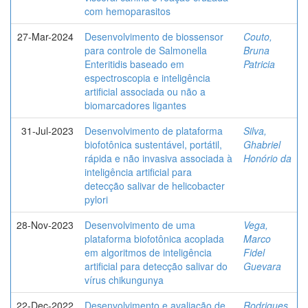
com hemoparasitos
27-Mar-2024
Desenvolvimento de biossensor
Couto,
para controle de Salmonella
Bruna
Enteritidis baseado em
Patricia
espectroscopia e inteligência
artificial associada ou não a
biomarcadores ligantes
31-Jul-2023
Desenvolvimento de plataforma
Silva,
biofotônica sustentável, portátil,
Ghabriel
rápida e não invasiva associada à
Honório da
inteligência artificial para
detecção salivar de helicobacter
pylori
28-Nov-2023
Desenvolvimento de uma
Vega,
plataforma biofotônica acoplada
Marco
em algoritmos de inteligência
Fidel
artificial para detecção salivar do
Guevara
vírus chikungunya
22-Dec-2022
Desenvolvimento e avaliação de
Rodrigues,