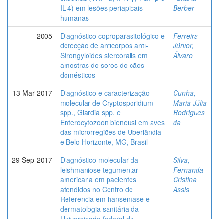
IL-4) em lesões periapicais
Berber
humanas
2005
Diagnóstico coproparasitológico e
Ferreira
detecção de anticorpos anti-
Júnior,
Strongyloides stercoralis em
Álvaro
amostras de soros de cães
domésticos
13-Mar-2017
Diagnóstico e caracterização
Cunha,
molecular de Cryptosporidium
Maria Júlia
spp., Giardia spp. e
Rodrigues
Enterocytozoon bieneusi em aves
da
das microrregiões de Uberlândia
e Belo Horizonte, MG, Brasil
29-Sep-2017
Diagnóstico molecular da
Silva,
leishmaniose tegumentar
Fernanda
americana em pacientes
Cristina
atendidos no Centro de
Assis
Referência em hanseníase e
dermatologia sanitária da
Universidade federal de