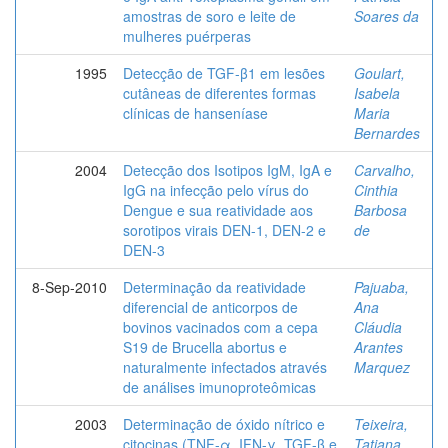
amostras de soro e leite de
Soares da
mulheres puérperas
1995
Detecção de TGF-β1 em lesões
Goulart,
cutâneas de diferentes formas
Isabela
clínicas de hanseníase
Maria
Bernardes
2004
Detecção dos Isotipos IgM, IgA e
Carvalho,
IgG na infecção pelo vírus do
Cinthia
Dengue e sua reatividade aos
Barbosa
sorotipos virais DEN-1, DEN-2 e
de
DEN-3
8-Sep-2010
Determinação da reatividade
Pajuaba,
diferencial de anticorpos de
Ana
bovinos vacinados com a cepa
Cláudia
S19 de Brucella abortus e
Arantes
naturalmente infectados através
Marquez
de análises imunoproteômicas
2003
Determinação de óxido nítrico e
Teixeira,
citocinas (TNF-α, IFN-γ, TGF-β e
Tatiana