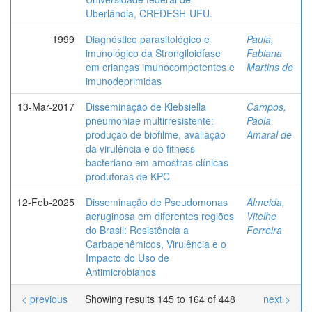
Uberlândia, CREDESH-UFU.
1999
Diagnóstico parasitológico e
Paula,
imunológico da Strongiloidíase
Fabiana
em crianças imunocompetentes e
Martins de
imunodeprimidas
13-Mar-2017
Disseminação de Klebsiella
Campos,
pneumoniae multirresistente:
Paola
produção de biofilme, avaliação
Amaral de
da virulência e do fitness
bacteriano em amostras clínicas
produtoras de KPC
12-Feb-2025
Disseminação de Pseudomonas
Almeida,
aeruginosa em diferentes regiões
Vitelhe
do Brasil: Resistência a
Ferreira
Carbapenêmicos, Virulência e o
Impacto do Uso de
Antimicrobianos
< previous
Showing results 145 to 164 of 448
next >