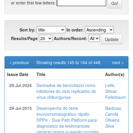
or enter first few letters:
Sort by:
In order:
Results/Page
Authors/Record:
< previous
Showing results 145 to 164 of 448
next >
Issue Date
Title
Author(s)
29-Jul-2024
Derivados de benzotiazol como
Leite,
inibidores do ciclo replicativo do
Shiraz
vírus chikungunya
Feferbaum
29-Jul-2015
Desempenho do teste
Barbosa,
imunocromatográfico rápido
Camila
DPP® - Dual Path Platform para
Oliveira
diagnóstico da leishmaniose
Silva
visceral canina e reação cruzada