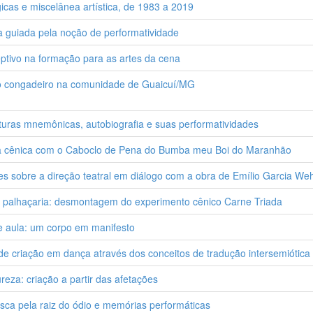
icas e miscelânea artística, de 1983 a 2019
 guiada pela noção de performatividade
eptivo na formação para as artes da cena
ito congadeiro na comunidade de Guaicuí/MG
turas mnemônicas, autobiografia e suas performatividades
ia cênica com o Caboclo de Pena do Bumba meu Boi do Maranhão
es sobre a direção teatral em diálogo com a obra de Emílio Garcia We
 e palhaçaria: desmontagem do experimento cênico Carne Triada
e aula: um corpo em manifesto
 criação em dança através dos conceitos de tradução intersemiótica 
reza: criação a partir das afetações
busca pela raiz do ódio e memórias performáticas