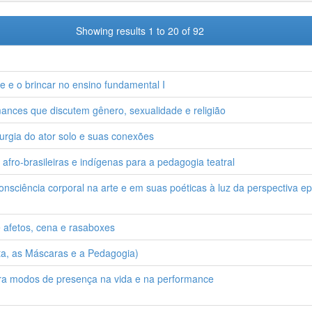
Showing results 1 to 20 of 92
de e o brincar no ensino fundamental I
mances que discutem gênero, sexualidade e religião
urgia do ator solo e suas conexões
 afro-brasileiras e indígenas para a pedagogia teatral
nsciência corporal na arte e em suas poéticas à luz da perspectiva e
afetos, cena e rasaboxes
ta, as Máscaras e a Pedagogia)
para modos de presença na vida e na performance