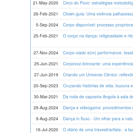
21-May-2020
Circo do Povo: estratégias metodológ
26-Feb-2021
Clown-guia: Uma vivência palhacesca
5-Sep-2024
Corpo disponível: processo proprioc
25-Feb-2021
O corpo na dança: religiosidade e r
27-Nov-2024
Corpo-viado e(m) performance: tessi
25-Jun-2021
Corpovoz-brincante: uma experiênc
27-Jun-2019
Criando um Universo Cênico: reflexõ
20-Sep-2023
Cruzando histórias de vida, loucura
30-Mar-2021
Da roda de capoeira Angola à sala d
29-Aug-2024
Dança e videogame: procedimentos de
9-Aug-2024
Dança in fluxo - Um olhar para a natu
16-Jul-2020
O diário de uma travesti/artista - a 