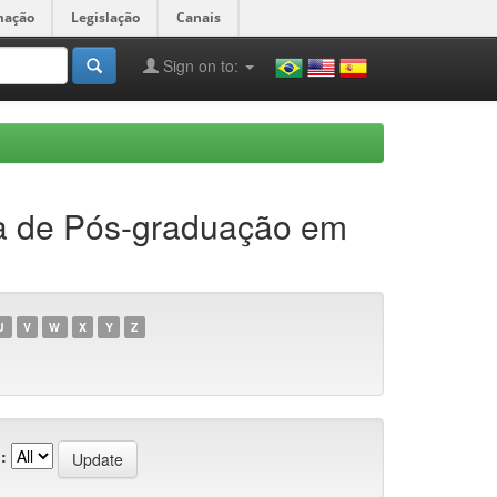
mação
Legislação
Canais
Sign on to:
ma de Pós-graduação em
U
V
W
X
Y
Z
: