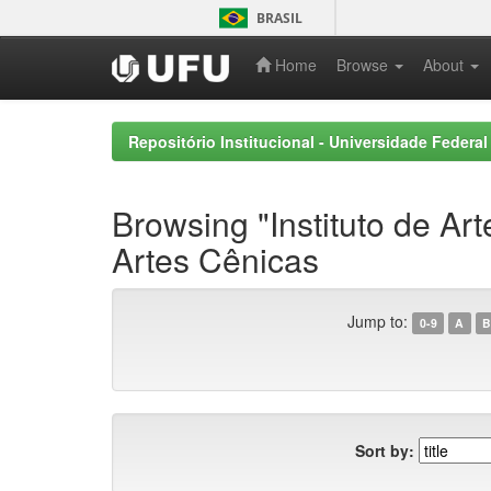
Skip
BRASIL
navigation
Home
Browse
About
Repositório Institucional - Universidade Federal
Browsing "Instituto de A
Artes Cênicas
Jump to:
0-9
A
B
Sort by: