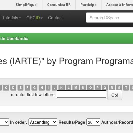
Simplifique!
Comunica BR
Participe
Acesso à infor
-->
Tutoriais
ORC
ID
Contact
 de Uberlândia
rtes (IARTE)" by Program Progra
C
D
E
F
G
H
I
J
K
L
M
N
O
P
Q
R
S
T
or enter first few letters:
In order:
Results/Page
Authors/Record