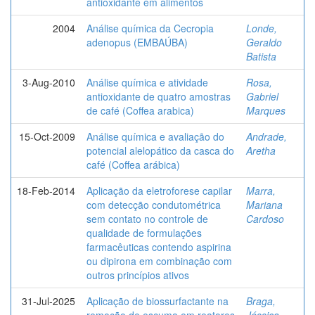
antioxidante em alimentos
2004
Análise química da Cecropia
Londe,
adenopus (EMBAÚBA)
Geraldo
Batista
3-Aug-2010
Análise química e atividade
Rosa,
antioxidante de quatro amostras
Gabriel
de café (Coffea arabica)
Marques
15-Oct-2009
Análise química e avaliação do
Andrade,
potencial alelopático da casca do
Aretha
café (Coffea arábica)
18-Feb-2014
Aplicação da eletroforese capilar
Marra,
com detecção condutométrica
Mariana
sem contato no controle de
Cardoso
qualidade de formulações
farmacêuticas contendo aspirina
ou dipirona em combinação com
outros princípios ativos
31-Jul-2025
Aplicação de biossurfactante na
Braga,
remoção de escuma em reatores
Jéssica