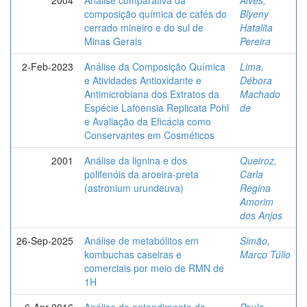
composição química de cafés do
Blyeny
cerrado mineiro e do sul de
Hatalita
Minas Gerais
Pereira
2-Feb-2023
Análise da Composição Química
Lima,
e Atividades Antioxidante e
Débora
Antimicrobiana dos Extratos da
Machado
Espécie Lafoensia Replicata Pohl
de
e Avaliação da Eficácia como
Conservantes em Cosméticos
2001
Análise da lignina e dos
Queiroz,
polifenóis da aroeira-preta
Carla
(astronium urundeuva)
Regina
Amorim
dos Anjos
26-Sep-2025
Análise de metabólitos em
Simão,
kombuchas caseiras e
Marco Túlio
comerciais por meio de RMN de
1H
6-Apr-2016
Análise do entendimento da
Paula,