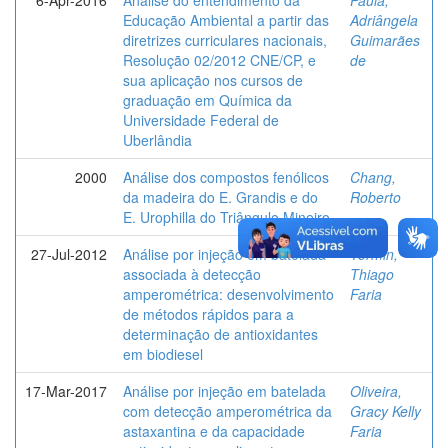
Educação Ambiental a partir das
Adriângela
diretrizes curriculares nacionais,
Guimarães
Resolução 02/2012 CNE/CP, e
de
sua aplicação nos cursos de
graduação em Química da
Universidade Federal de
Uberlândia
2000
Análise dos compostos fenólicos
Chang,
da madeira do E. Grandis e do
Roberto
E. Urophilla do Triângulo Mineiro
27-Jul-2012
Análise por injeção em batelada
Tormin,
associada à detecção
Thiago
amperométrica: desenvolvimento
Faria
de métodos rápidos para a
determinação de antioxidantes
em biodiesel
17-Mar-2017
Análise por injeção em batelada
Oliveira,
com detecção amperométrica da
Gracy Kelly
astaxantina e da capacidade
Faria