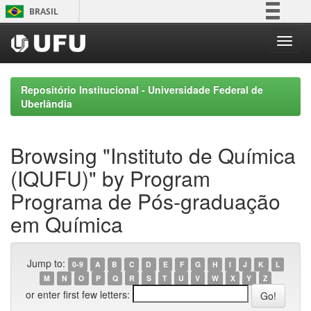
Skip
BRASIL
navigation
Simplifique!
Comunica BR
Participe
Repositório Institucional - Universidade Federal de
Acesso à informação
Uberlândia
Legislação
Canais
Browsing "Instituto de Química
(IQUFU)" by Program
Programa de Pós-graduação
em Química
Jump to:
0-9
A
B
C
D
E
F
G
H
I
J
K
L
M
N
O
P
Q
R
S
T
U
V
W
X
Y
Z
or enter first few letters: