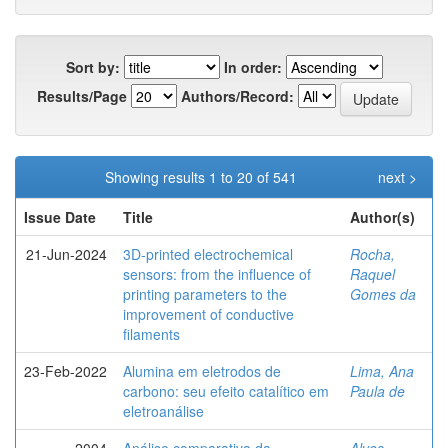
Sort by:
In order:
Results/Page
Authors/Record:
Showing results 1 to 20 of 541
next >
Issue Date
Title
Author(s)
21-Jun-2024
3D-printed electrochemical
Rocha,
sensors: from the influence of
Raquel
printing parameters to the
Gomes da
improvement of conductive
filaments
23-Feb-2022
Alumina em eletrodos de
Lima, Ana
carbono: seu efeito catalítico em
Paula de
eletroanálise
2004
Análise comparativa da
Alves,