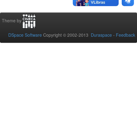
Theme by
DSpace Software
Copyright © 2002-2013
Duraspace
-
Feedback